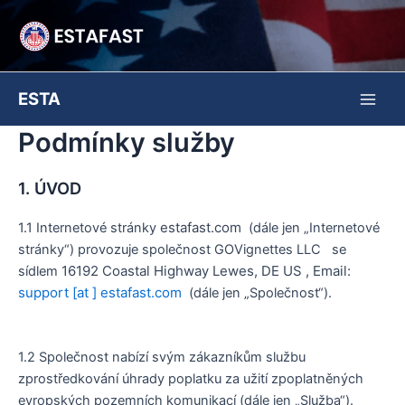
Přeskočit
na
obsah
ESTA
Main
Podmínky služby
Men
1. ÚVOD
estafast.com
1.1 Internetové stránky
(dále jen „Internetové
stránky“) provozuje společnost
GOVignettes LLC
se
16192 Coastal Highway Lewes, DE US
, Email:
sídlem
support [at ] estafast.com
(dále jen „Společnost“).
1.2 Společnost nabízí svým zákazníkům službu
zprostředkování úhrady poplatku za užití zpoplatněných
evropských pozemních komunikací (dále jen „Služba“).