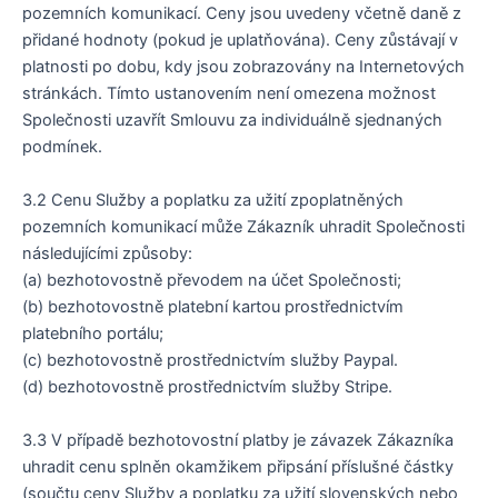
pozemních komunikací. Ceny jsou uvedeny včetně daně z
přidané hodnoty (pokud je uplatňována). Ceny zůstávají v
platnosti po dobu, kdy jsou zobrazovány na Internetových
stránkách. Tímto ustanovením není omezena možnost
Společnosti uzavřít Smlouvu za individuálně sjednaných
podmínek.
3.2 Cenu Služby a poplatku za užití zpoplatněných
pozemních komunikací může Zákazník uhradit Společnosti
následujícími způsoby:
(a) bezhotovostně převodem na účet Společnosti;
(b) bezhotovostně platební kartou prostřednictvím
platebního portálu;
(c) bezhotovostně prostřednictvím služby Paypal.
(d) bezhotovostně prostřednictvím služby Stripe.
3.3 V případě bezhotovostní platby je závazek Zákazníka
uhradit cenu splněn okamžikem připsání příslušné částky
(součtu ceny Služby a poplatku za užití slovenských nebo