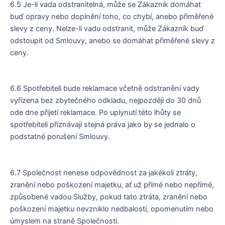
6.5 Je-li vada odstranitelná, může se Zákazník domáhat
buď opravy nebo doplnění toho, co chybí, anebo přiměřené
slevy z ceny. Nelze-li vadu odstranit, může Zákazník buď
odstoupit od Smlouvy, anebo se domáhat přiměřené slevy z
ceny.
6.6 Spotřebiteli bude reklamace včetně odstranění vady
vyřízena bez zbytečného odkladu, nejpozději do 30 dnů
ode dne přijetí reklamace. Po uplynutí této lhůty se
spotřebiteli přiznávají stejná práva jako by se jednalo o
podstatné porušení Smlouvy.
6.7 Společnost nenese odpovědnost za jakékoli ztráty,
zranění nebo poškození majetku, ať už přímé nebo nepřímé,
způsobené vadou Služby, pokud tato ztráta, zranění nebo
poškození majetku nevzniklo nedbalostí, opomenutím nebo
úmyslem na straně Společnosti.