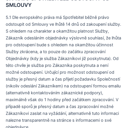
SMLOUVY
5.1 Dle evropského práva má Spotřebitel běžně právo
odstoupit od Smlouvy ve lhůtě 14 dnů od zakoupení služby.
S ohledem na charakter a okamžitou platnost Služby,
Zákazník odesláním objednávky výslovně souhlasí, že lhůta
pro odstoupení bude s ohledem na okamžitou účinnost
Služby zkrácena, a to pouze do začátku zpracování
Objednávky (kdy je služba Zákazníkovi již poskytnuta). Od
této chvíle je služba pro Zákazníka poskytnuta a není
možné odstoupení. Určující pro možnost odstoupení od
služby je přesný datum a čas přijetí požadavku Společností
(nikoliv odeslání Zákazníkem) na odstoupení formou emailu
(alternativně kontaktováním zákaznické podpory),
maximálně však do 1 hodiny před začátkem zpracování. V
případě sporů je přesný datum a čas zpracování možné
Zákazníkovi zaslat na vyžádání, alternativně tuto informaci
nalezne transparentně na stránce s informacemi o své
objednávce.