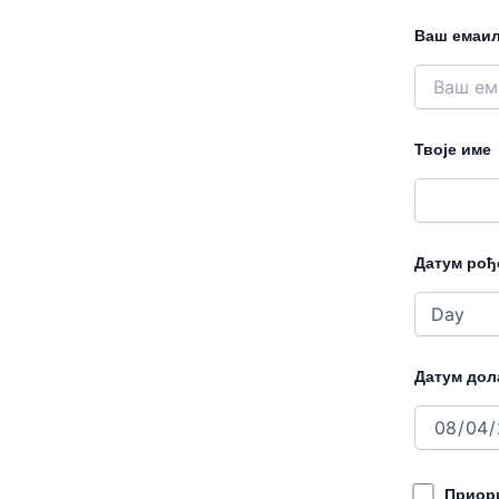
Ваш емаи
Твоје име
Датум ро
Датум дол
Приори