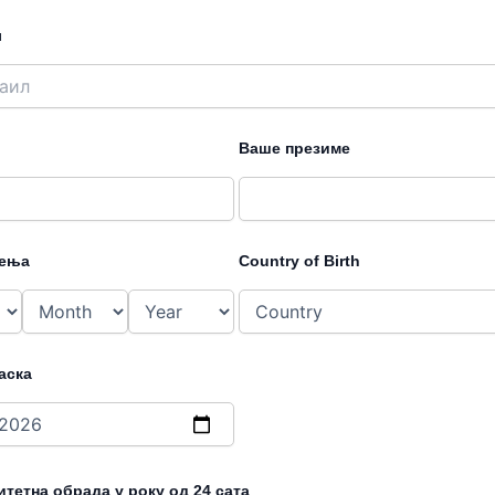
л
Ваше презиме
ђења
Country of Birth
аска
тетна обрада у року од 24 сата